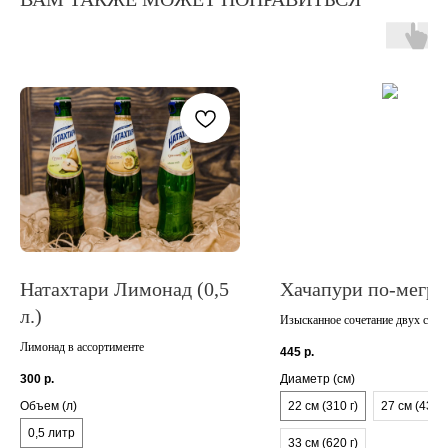
Натахтари Лимонад (0,5
Хачапури по-мегре
л.)
Изысканное сочетание двух сыр
превосходный и нежный вкус, бу
Лимонад в ассортименте
445
р.
тает во рту – это самый настоящ
мегрельский хачапури
300
р.
Диаметр (см)
Объем (л)
22 см (310 г)
27 см (430 г
0,5 литр
33 см (620 г)