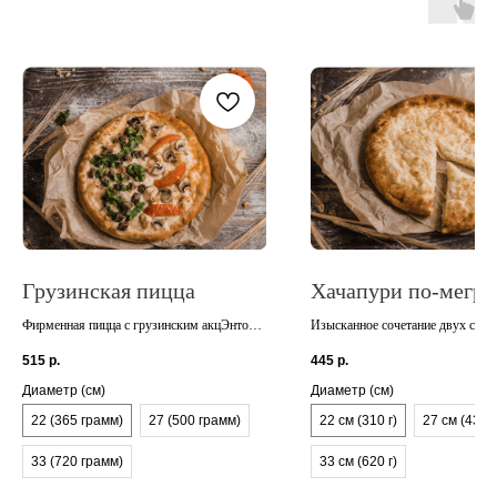
Грузинская пицца
Хачапури по-мегре
Фирменная пицца с грузинским акцЭнтом
Изысканное сочетание двух сыр
:)
превосходный и нежный вкус, бу
515
р.
445
р.
тает во рту – это самый настоящ
мегрельский хачапури
Диаметр (см)
Диаметр (см)
22 (365 грамм)
27 (500 грамм)
22 см (310 г)
27 см (430 г
33 (720 грамм)
33 см (620 г)