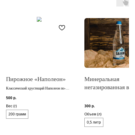
Пирожное «Наполеон»
Минеральная
негазированная вод
Классический хрустящий Наполеон по-
Грузински
Саирме (0,5 л.)
500
р.
Вес (г)
300
р.
200 грамм
Объем (л)
0,5 литр