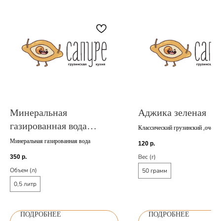
Минеральная
Аджика зеленая
газированная вода
Классический грузинский ,очень
соус, основа которого состоит из
Набеглави (0,5 л.)
Минеральная газированная вода
120
р.
стручкового, зеленого перца
Вес (г)
350
р.
Объем (л)
50 грамм
0,5 литр
ПОДРОБНЕЕ
ПОДРОБНЕЕ